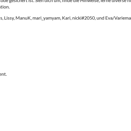
ode gesichert ist. Sieh dich um, finde die Hinweise, lerne diverse 
tion.
is, Lissy, ManuK, mari_yamyam, Kari, nicki#2050, und Eva/Var
ent.