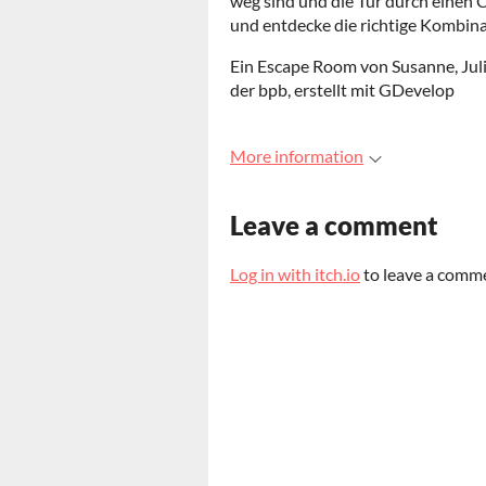
weg sind und die Tür durch einen C
und entdecke die richtige Kombina
Ein Escape Room von Susanne, Jul
der bpb, erstellt mit GDevelop
More information
Leave a comment
Log in with itch.io
to leave a comm